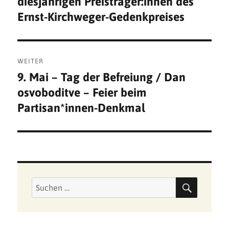
diesjährigen Preisträger:innen des
Ernst-Kirchweger-Gedenkpreises
WEITER
9. Mai – Tag der Befreiung / Dan
Nächster
osvoboditve – Feier beim
Beitrag:
Partisan*innen-Denkmal
SUCHE
Suchen
nach: