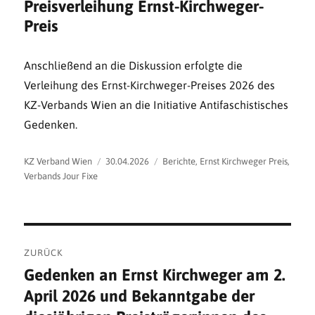
Preisverleihung Ernst-Kirchweger-
Preis
Anschließend an die Diskussion erfolgte die
Verleihung des Ernst-Kirchweger-Preises 2026 des
KZ-Verbands Wien an die Initiative Antifaschistisches
Gedenken.
Autor
Veröffentlicht
Kategorien
KZ Verband Wien
30.04.2026
Berichte
,
Ernst Kirchweger Preis
,
am
Verbands Jour Fixe
Beitragsnavigation
ZURÜCK
Gedenken an Ernst Kirchweger am 2.
Vorheriger
April 2026 und Bekanntgabe der
Beitrag: