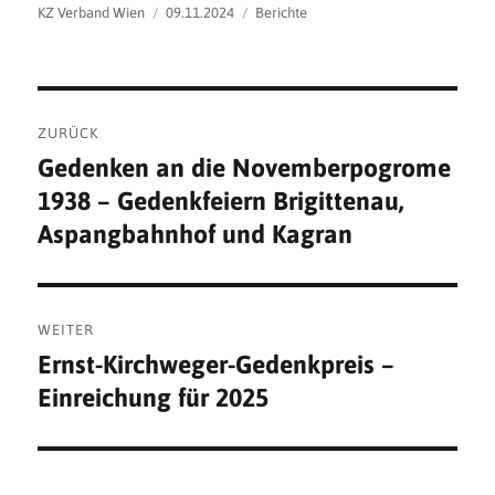
Autor
Veröffentlicht
Kategorien
KZ Verband Wien
09.11.2024
Berichte
am
Beitragsnavigation
ZURÜCK
Gedenken an die Novemberpogrome
Vorheriger
1938 – Gedenkfeiern Brigittenau,
Beitrag:
Aspangbahnhof und Kagran
WEITER
Ernst-Kirchweger-Gedenkpreis –
Nächster
Einreichung für 2025
Beitrag: