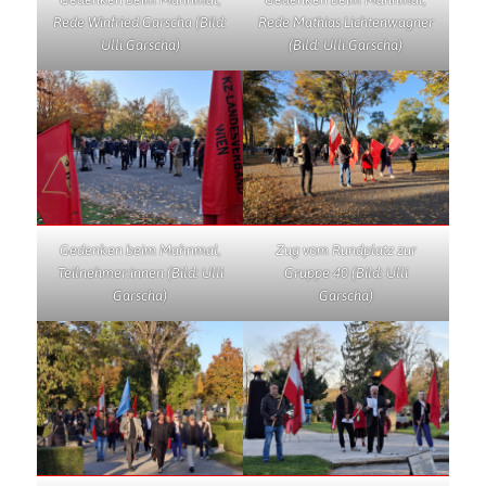
Rede Winfried Garscha (Bild:
Rede Mathias Lichtenwagner
Ulli Garscha)
(Bild: Ulli Garscha)
Gedenken beim Mahnmal,
Zug vom Rundplatz zur
Teilnehmer:innen (Bild: Ulli
Gruppe 40 (Bild: Ulli
Garscha)
Garscha)