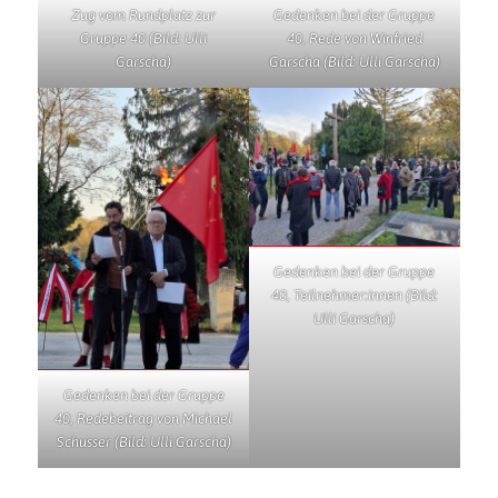
Zug vom Rundplatz zur
Gedenken bei der Gruppe
Gruppe 40 (Bild: Ulli
40, Rede von Winfried
Garscha)
Garscha (Bild: Ulli Garscha)
Gedenken bei der Gruppe
40, Teilnehmer:innen (Bild:
Ulli Garscha)
Gedenken bei der Gruppe
40, Redebeitrag von Michael
Schusser (Bild: Ulli Garscha)