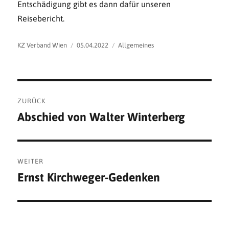
Entschädigung gibt es dann dafür unseren
Reisebericht.
Autor
Veröffentlicht
Kategorien
KZ Verband Wien
05.04.2022
Allgemeines
am
Beitragsnavigation
ZURÜCK
Abschied von Walter Winterberg
Vorheriger
Beitrag:
WEITER
Ernst Kirchweger-Gedenken
Nächster
Beitrag: