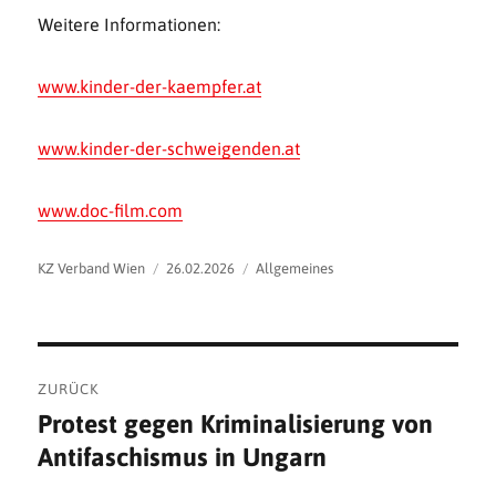
Weitere Informationen:
www.kinder-der-kaempfer.at
www.kinder-der-schweigenden.at
www.doc-film.com
Autor
Veröffentlicht
Kategorien
KZ Verband Wien
26.02.2026
Allgemeines
am
Beitragsnavigation
ZURÜCK
Protest gegen Kriminalisierung von
Vorheriger
Antifaschismus in Ungarn
Beitrag: