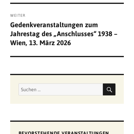
WEITER
Gedenkveranstaltungen zum
Nächster
Jahrestag des „Anschlusses“ 1938 –
Beitrag:
Wien, 13. März 2026
SUCHE
Suchen
nach:
BEVORSTEHENDE VERANSTALTUNGEN