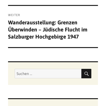
Beitrag:
WEITER
Wanderausstellung: Grenzen
Nächster
Überwinden – Jüdische Flucht im
Beitrag:
Salzburger Hochgebirge 1947
SUCHE
Suchen
nach: