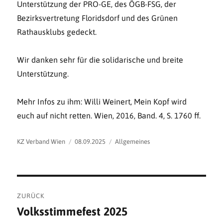
Unterstützung der PRO-GE, des ÖGB-FSG, der
Bezirksvertretung Floridsdorf und des Grünen
Rathausklubs gedeckt.
Wir danken sehr für die solidarische und breite
Unterstützung.
Mehr Infos zu ihm: Willi Weinert, Mein Kopf wird
euch auf nicht retten. Wien, 2016, Band. 4, S. 1760 ff.
Autor
Veröffentlicht
Kategorien
KZ Verband Wien
08.09.2025
Allgemeines
am
Beitragsnavigation
ZURÜCK
Volksstimmefest 2025
Vorheriger