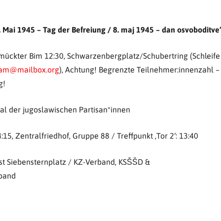
. Mai 1945 – Tag der Befreiung / 8. maj 1945 – dan osvoboditve
mückter Bim 12:30, Schwarzenbergplatz/Schubertring (Schleife
ram@mailbox.org
), Achtung! Begrenzte Teilnehmer:innenzahl –
g!
l der jugoslawischen Partisan*innen
4:15, Zentralfriedhof, Gruppe 88 / Treffpunkt ‚Tor 2‘: 13:40
st Siebensternplatz / KZ-Verband, KSŠŠD &
rband