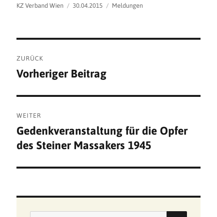
Autor
Veröffentlicht
Kategorien
KZ Verband Wien
30.04.2015
Meldungen
am
Beitragsnavigation
ZURÜCK
Vorheriger Beitrag
Vorheriger
Beitrag:
WEITER
Gedenkveranstaltung für die Opfer
Nächster
des Steiner Massakers 1945
Beitrag:
SUCHE