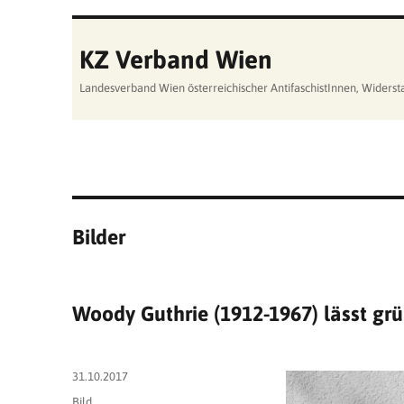
KZ Verband Wien
Landesverband Wien österreichischer AntifaschistInnen, Wider
Bilder
Woody Guthrie (1912-1967) lässt gr
Veröffentlicht
31.10.2017
am
Format
Bild