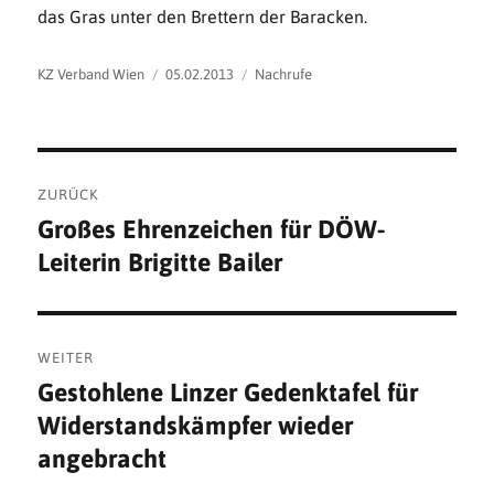
das Gras unter den Brettern der Baracken.
Autor
Veröffentlicht
Kategorien
KZ Verband Wien
05.02.2013
Nachrufe
am
Beitragsnavigation
ZURÜCK
Großes Ehrenzeichen für DÖW-
Vorheriger
Leiterin Brigitte Bailer
Beitrag:
WEITER
Gestohlene Linzer Gedenktafel für
Nächster
Widerstandskämpfer wieder
Beitrag:
angebracht